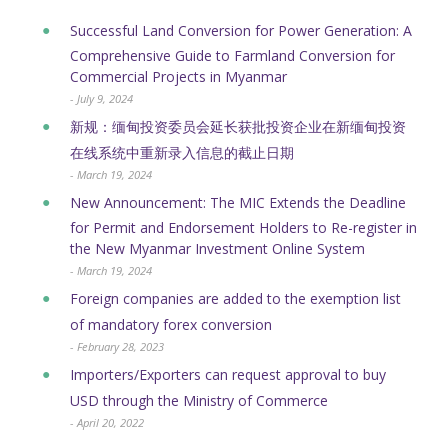
Successful Land Conversion for Power Generation: A
Comprehensive Guide to Farmland Conversion for
Commercial Projects in Myanmar
- July 9, 2024
新规：缅甸投资委员会延长获批投资企业在新缅甸投资
在线系统中重新录入信息的截止日期
- March 19, 2024
New Announcement: The MIC Extends the Deadline
for Permit and Endorsement Holders to Re-register in
the New Myanmar Investment Online System
- March 19, 2024
Foreign companies are added to the exemption list
of mandatory forex conversion
- February 28, 2023
Importers/Exporters can request approval to buy
USD through the Ministry of Commerce
- April 20, 2022