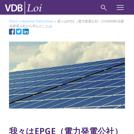
Home
»
Myanmar Publications
»
我々はEPGE（電力発電公社）の1060MW太陽
光発電入札から学んだことは。
我々はEPGE（電力発電公社）