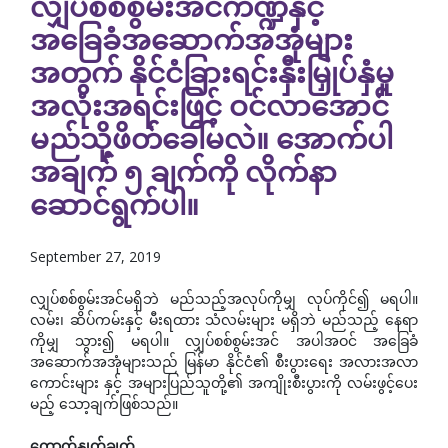
လျှပ်စစ်စွမ်းအင်ကဏ္ဍနှင့်
အခြေခံအဆောက်အအုံများ
အတွက် နိုင်ငံခြားရင်းနှီးမြှုပ်နှံမှု
အလုံးအရင်းဖြင့် ဝင်လာအောင်
မည်သို့ဖိတ်ခေါ်မလဲ။ အောက်ပါ
အချက် ၅ ချက်ကို လိုက်နာ
ဆောင်ရွက်ပါ။
September 27, 2019
လျှပ်စစ်စွမ်းအင်မရှိဘဲ မည်သည့်အလုပ်ကိုမျှ လုပ်ကိုင်၍ မရပါ။
လမ်း၊ ဆိပ်ကမ်းနှင့် မီးရထား သံလမ်းများ မရှိဘဲ မည်သည့် နေရာ
ကိုမျှ သွား၍ မရပါ။ လျှပ်စစ်စွမ်းအင် အပါအဝင် အခြေခံ
အဆောက်အအုံများသည် မြန်မာ နိုင်ငံ၏ စီးပွားရေး အလားအလာ
ကောင်းများ နှင့် အများပြည်သူတို့၏ အကျိုးစီးပွားကို လမ်းဖွင့်ပေး
မည့် သော့ချက်ဖြစ်သည်။
ကောက်နှုတ်ချက်