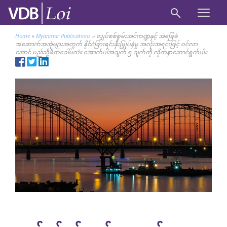
Home
»
Myanmar Publications
»
လျှပ်စစ်စွမ်းအင်ကဏ္ဍနှင့် အခြေခံ
အဆောက်အအုံများအတွက် နိုင်ငံခြားရင်းနှီးမြှုပ်နှံမှု အလုံးအရင်းဖြင့် ဝင်လာ
အောင် မည်သို့ဖိတ်ခေါ်မလဲ။ အောက်ပါအချက် ၅ ချက်ကို လိုက်နာဆောင်ရွက်ပါ။