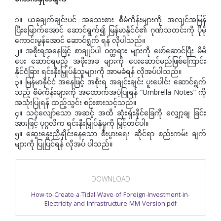
၁။ ယခုချက်ချင်းပင် အသေးစား စီမံကိန်းများကို အလျင်အမြန်
ပြီးမြောက်အောင် ဆောင်ရွက်၍ မြန်မာနိုင်ငံ၏ ဂုဏ်သတင်းကို ပိုမို
ကောင်းမွန်အောင် ဆောင်ရွက် ရန် လိုပါသည်။
၂။ အစိုးရအနေဖြင့် စာချုပ်ပါ ဝတ္တရား များကို ဖော်ဆောင်ပြီး မိမိ
ပေး ဆောင်ရမည့် အဖိုးအခ များကို ပေးဆောင်မည်ဖြစ်ကြောင်း
နိုင်ငံခြား ရင်းနှီးမြှုပ်နှံသူများကို အာမခံရန် လိုအပ်ပါသည်။
၃။ မြန်မာနိုင်ငံ အနေဖြင့် အစိုးရ အချင်းချင်း ပူးပေါင်း ဆောင်ရွက်
သည့် စီမံကိန်းများကို အထောက်အပံ့ပြုရန် “Umbrella Notes” ကို
အသုံးပြုရန် ထည့်သွင်း စဉ်းစားသင့်သည်။
၄။ သင့်လျော်သော အဆင့် အထိ ဆုံးရှုံးနိုင်ခြေကို လျှော့ချ ခြင်း
အားဖြင့် ပုဂ္ဂလိက ရင်းနှီးမြှုပ်နှံမှုကို မြှင့်တင်ပါ။
၅။ ဆွေးနွေးညှိနှိုင်းနေသော စီးပွားရေး ဆိုင်ရာ စည်းကမ်း ချက်
များကို ပြုပြင်ရန် လိုအပ် ပါသည်။
DOWNLOAD
How-to-Create-a-Tidal-Wave-of-Foreign-Investment-in-
Electricity-and-Infrastructure-MM-Version.pdf